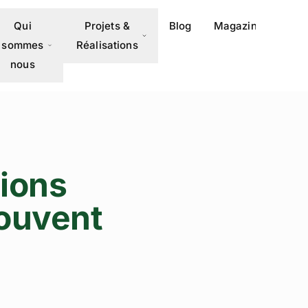
Qui
Projets &
Blog
Magazine
Méd
sommes
Réalisations
nous
tions
souvent