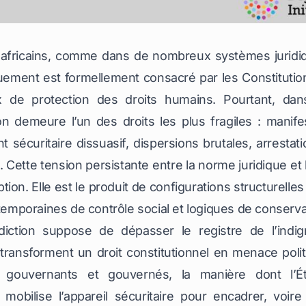
s africains, comme dans de nombreux systèmes juridiq
uement est formellement consacré par les Constitutions
x de protection des droits humains. Pourtant, dans
on demeure l’un des droits les plus fragiles : manifes
 sécuritaire dissuasif, dispersions brutales, arrestati
 Cette tension persistante entre la norme juridique et l
eption. Elle est le produit de configurations structurell
ntemporaines de contrôle social et logiques de conserva
iction suppose de dépasser le registre de l’indign
ansforment un droit constitutionnel en menace politiqu
gouvernants et gouvernés, la manière dont l’État
 mobilise l’appareil sécuritaire pour encadrer, voire 