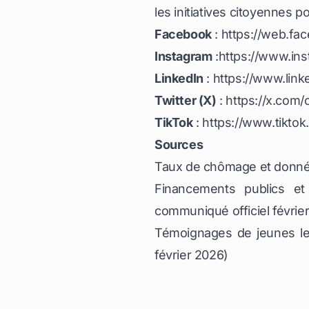
les initiatives citoyennes p
Facebook
:
https://web.fa
Instagram
:
https://www.in
LinkedIn
:
https://www.lin
Twitter (X)
:
https://x.com/
TikTok
:
https://www.tikt
Sources
Taux de chômage et données
Financements publics et
communiqué officiel févrie
Témoignages de jeunes lea
février 2026)