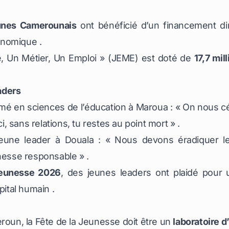
unes Camerounais
ont bénéficié d’un financement dir
onomique .
 Un Métier, Un Emploi » (JEME) est doté de
17,7 mil
aders
ômé en sciences de l’éducation à Maroua :
« On nous cé
ci, sans relations, tu restes au point mort »
.
jeune leader à Douala :
« Nous devons éradiquer le
unesse responsable »
.
jeunesse 2026
, des jeunes leaders ont plaidé pour u
pital humain .
roun, la Fête de la Jeunesse doit être un
laboratoire d