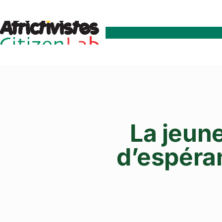
La jeun
d’espéra