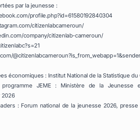
ortées par la jeunesse :
cebook.com/profile.php?id=61580192840304
stagram.com/citizenlabcameroun/
kedin.com/company/citizenlab-cameroun/
citizenlabc?s=21
ok.com/@citizenlabcameroun?is_from_webapp=1&sende
 économiques : Institut National de la Statistique d
 programme JEME : Ministère de la Jeunesse et 
r 2026
ders : Forum national de la jeunesse 2026, presse 