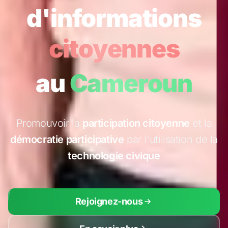
d'informations
citoyennes
au
Cameroun
Promouvoir la
participation citoyenne
et la
démocratie participative
par l'utilisation de la
technologie civique
Rejoignez-nous