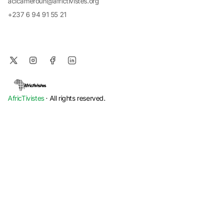
aclcameroun@africtivistes.org
+237 6 94 91 55 21
AfricTivistes
· All rights reserved.