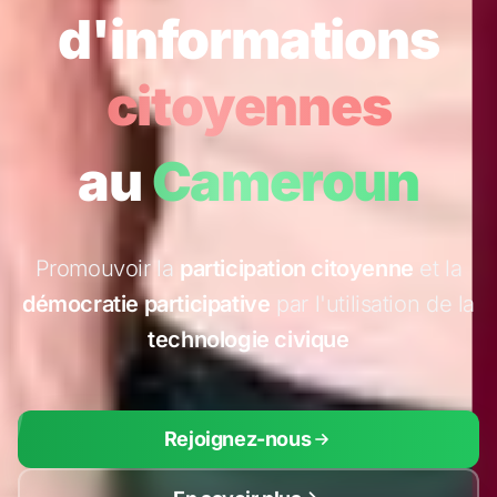
d'informations
citoyennes
au
Cameroun
Promouvoir la
participation citoyenne
et la
démocratie participative
par l'utilisation de la
technologie civique
Rejoignez-nous